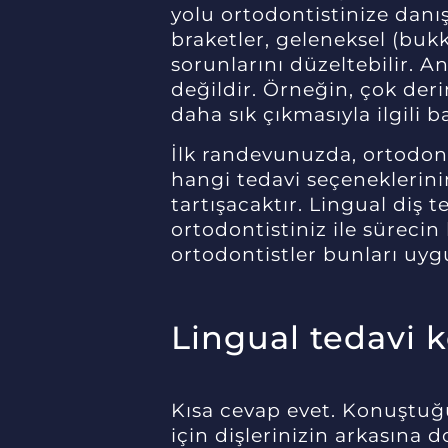
yolu ortodontistinize danış
braketler, geleneksel (bukk
sorunlarını düzeltebilir. A
değildir. Örneğin, çok derin
daha sık çıkmasıyla ilgili b
İlk randevunuzda, ortodonti
hangi tedavi seçeneklerinin
tartışacaktır. Lingual diş tel
ortodontistiniz ile sürec
ortodontistler bunları uyg
Lingual tedavi
Kısa cevap evet. Konuştuğun
için dişlerinizin arkasına 